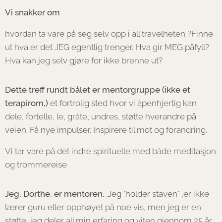
Vi snakker om
hvordan ta vare på seg selv opp i all travelheten ?Finne
ut hva er det JEG egentlig trenger. Hva gir MEG påfyll?
Hva kan jeg selv gjøre for ikke brenne ut?
Dette treff rundt bålet er mentorgruppe (ikke et
terapirom,)
et fortrolig sted hvor vi åpenhjertig kan
dele, fortelle, le, gråte, undres, støtte hverandre på
veien. Få nye impulser. Inspirere til mot og forandring.
Vi tar vare på det indre spirituelle med både meditasjon
og trommereise
Jeg, Dorthe, er mentoren.
.Jeg "holder staven" ,er ikke
lærer guru eller opphøyet på noe vis, men jeg er en
støtte, jeg deler all min erfaring og viten gjennom 25 år