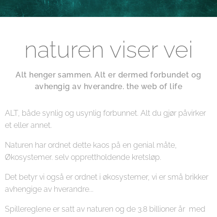
naturen viser vei
Alt henger sammen. Alt er dermed forbundet og
avhengig av hverandre. the web of life
ALT, både synlig og usynlig forbunnet. Alt du gjør påvirker
et eller annet.
Naturen har ordnet dette kaos på en genial måte,
Økosystemer. selv opprettholdende kretsløp.
Det betyr vi også er ordnet i økosystemer, vi er små brikker
avhengige av hverandre...
Spillereglene er satt av naturen og de 3.8 billioner år med