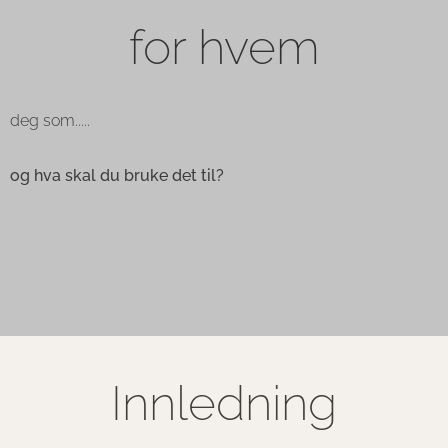
for hvem
deg som.....
og hva skal du bruke det til?
Innledning