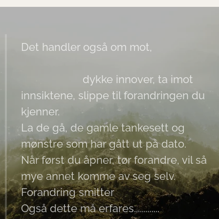
Det handler også om mot,
dykke innover, ta imot
innsiktene, slippe til forandringen du
kjenner.
La de gå, de gamle tankesett og
mønstre som har gått ut på dato.
Når først du åpner, tør forandre, vil så
mye annet komme av seg selv.
Forandring smitter
Også dette må erfares.............