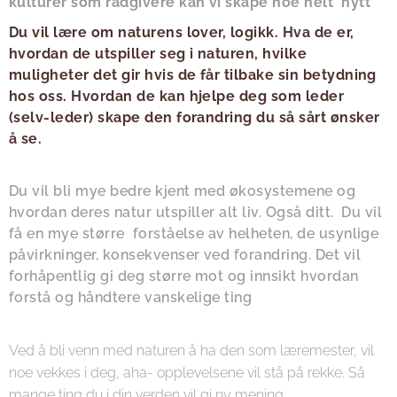
kulturer som rådgivere kan vi skape noe helt nytt
Du vil lære om naturens lover, logikk. Hva de er,
hvordan de utspiller seg i naturen, hvilke
muligheter det gir hvis de får tilbake sin betydning
hos oss. Hvordan de kan hjelpe deg som leder
(selv-leder) skape den forandring du så sårt ønsker
å se.
Du vil bli mye bedre kjent med økosystemene og
hvordan deres natur utspiller alt liv. Også ditt. Du vil
få en mye større forståelse av helheten, de usynlige
påvirkninger, konsekvenser ved forandring. Det vil
forhåpentlig gi deg større mot og innsikt hvordan
forstå og håndtere vanskelige ting
Ved å bli venn med naturen å ha den som læremester, vil
noe vekkes i deg, aha- opplevelsene vil stå på rekke. Så
mange ting du i din verden vil gi ny mening.