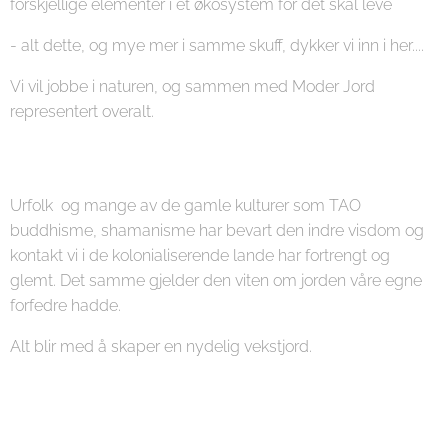
forskjellige elementer i et økosystem for det skal leve
- alt dette, og mye mer i samme skuff, dykker vi inn i her....
Vi vil jobbe i naturen, og sammen med Moder Jord
representert overalt.
Urfolk og mange av de gamle kulturer som TAO
buddhisme, shamanisme har bevart den indre visdom og
kontakt vi i de kolonialiserende lande har fortrengt og
glemt. Det samme gjelder den viten om jorden våre egne
forfedre hadde.
Alt blir med å skaper en nydelig vekstjord.