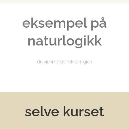
eksempel på
naturlogikk
du kjenner det sikkert igjen
selve kurset