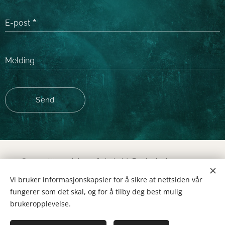
E-post
Melding
Send
© 2026 Alle rettigheter forbeholdt Dorthe Leth
d@dortheleth.no
+47 97515019
Vi bruker informasjonskapsler for å sikre at nettsiden vår
fungerer som det skal, og for å tilby deg best mulig
Klokkeråse 12 3158 Andebu
Informasjonskapsler
brukeropplevelse.
Språk