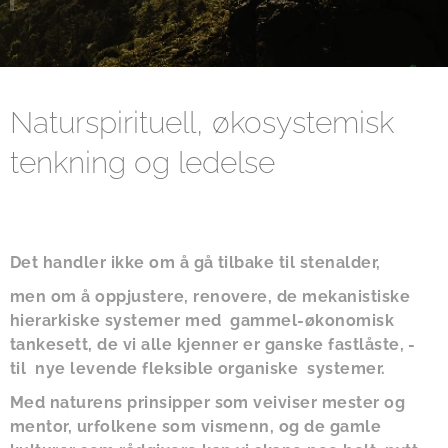
Naturspirituell, økosystemisk
tenkning og ledelse
Det handler ikke om å gå tilbake til stenalder,
men om å oppjustere, renovere, de mekanistiske
hierarkiske systemer med gammel-økonomisk
tankesett, de vi alle kjenner er ganske fastlåste, -
til nye levende fleksible organiske systemer.
Med naturens prinsipper som veiviser mester og
mentor, urfolkene som vismenn, og de gamle