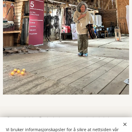
© 2022 all rights Dorthe Leth
d@dortheleth.no
+47
97515019
Vi bruker informasjonskapsler for å sikre at nettsiden vår